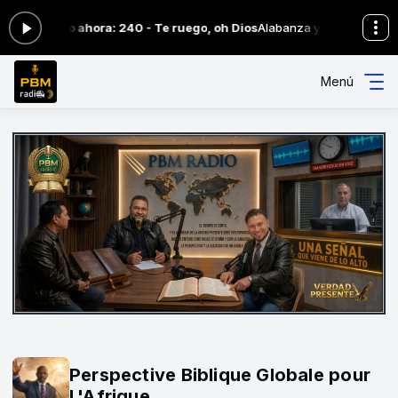
0 -
Tocando ahora: 240 - Te ruego, oh Dios
Alabanza y Adoración de la
Menú
Perspective Biblique Globale pour
L'Afrique