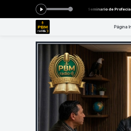
ora: #018 LOS 2 TESTIGOS FIELES. Seminario de Profecías. Día 18. 
Página In