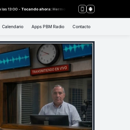
0 -
Tocando ahora: Hermosos himnos para recibir el sábado - En tu 
Calendario
Apps PBM Radio
Contacto