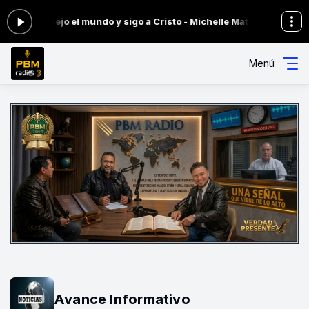
 ahora: Dejo el mundo y sigo a Cristo - Michelle Matius
Alabanza y A
Menú
Avance Informativo