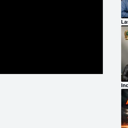
La
In