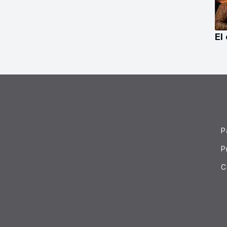
El
P
P
C