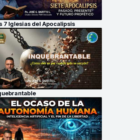
s 7 Iglesias del Apocalipsis
quebrantable