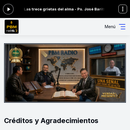
LPITO Las trece grietas del alma - Ps. José Baritto (Venezuela)
De
Menú
Créditos y Agradecimientos