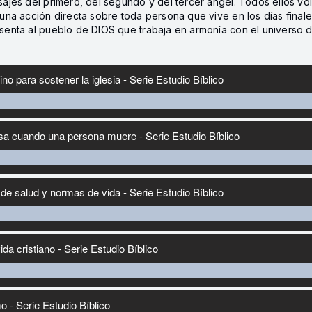
ajes del primero, del segundo y del tercer ángel. Todos ellos v
na acción directa sobre toda persona que vive en los días final
nta al pueblo de DIOS que trabaja en armonía con el universo de